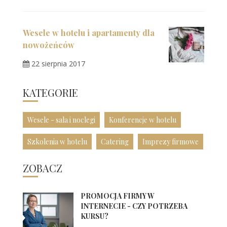
Wesele w hotelu i apartamenty dla
nowożeńców
22 sierpnia 2017
KATEGORIE
Wesele - sala i noclegi
Konferencje w hotelu
Szkolenia w hotelu
Catering
Imprezy firmowe
ZOBACZ
PROMOCJA FIRMY W
INTERNECIE - CZY POTRZEBA
KURSU?