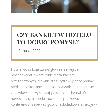
CZY BANKIET W HOTELU
TO DOBRY POMYSŁ?
15 marca 2020
Hotele wciąż kojarzą się głównie z miejscami
noclegowymi, ewentualnie restauracjami,
przeznaczonymi głównie dla turystów. Jest to jednak
błędne przekonanie i miejsca o wysokim standardzie
zdecydowanie wykraczają poza ten schemat. W
nowoczesnym hotelu można zorganizować
konferencję, zapewnić gościom dodatkowe atrakcje w