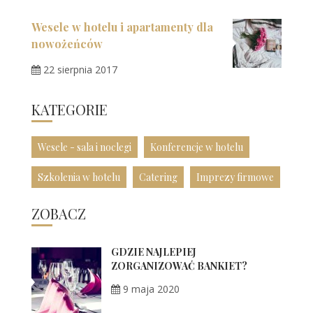
Wesele w hotelu i apartamenty dla
nowożeńców
22 sierpnia 2017
KATEGORIE
Wesele - sala i noclegi
Konferencje w hotelu
Szkolenia w hotelu
Catering
Imprezy firmowe
ZOBACZ
GDZIE NAJLEPIEJ
ZORGANIZOWAĆ BANKIET?
9 maja 2020