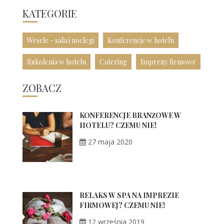
KATEGORIE
Wesele - sala i noclegi
Konferencje w hotelu
Szkolenia w hotelu
Catering
Imprezy firmowe
ZOBACZ
KONFERENCJE BRANŻOWE W
HOTELU? CZEMU NIE!
27 maja 2020
RELAKS W SPA NA IMPREZIE
FIRMOWEJ? CZEMU NIE!
12 września 2019