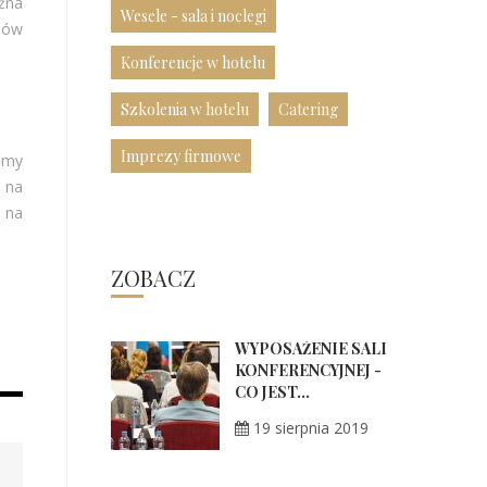
żna
Wesele - sala i noclegi
rsów
Konferencje w hotelu
Szkolenia w hotelu
Catering
Imprezy firmowe
lamy
a na
u na
ZOBACZ
WYPOSAŻENIE SALI
KONFERENCYJNEJ -
CO JEST...
19 sierpnia 2019