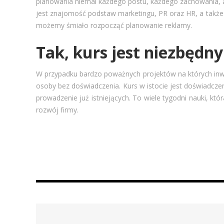
planowania niemal każdego postu, każdego zachowania, 
jest znajomość podstaw marketingu, PR oraz HR, a także 
możemy śmiało rozpocząć planowanie reklamy.
Tak, kurs jest niezbędny
W przypadku bardzo poważnych projektów na których inwes
osoby bez doświadczenia. Kurs w istocie jest doświadczen
prowadzenie już istniejących. To wiele tygodni nauki, kt
rozwój firmy.