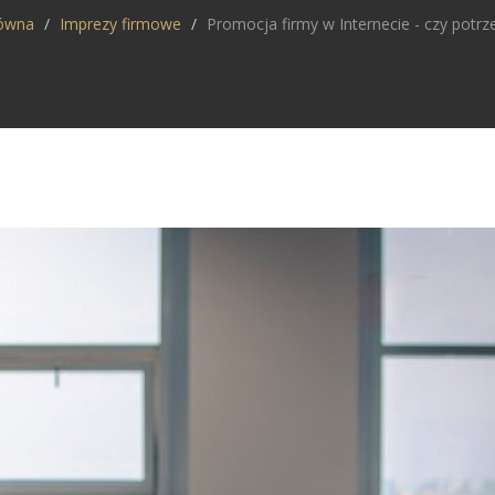
łówna
Imprezy firmowe
Promocja firmy w Internecie - czy potrz