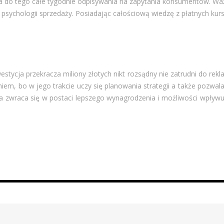
a do tego całe tygodnie odpisywania na zapytania konsumentów. Wa
psychologii sprzedaży. Posiadając całościową wiedzę z płatnych ku
tycja przekracza miliony złotych nikt rozsądny nie zatrudni do rek
iem, bo w jego trakcie uczy się planowania strategii a także pozwal
óra zwraca się w postaci lepszego wynagrodzenia i możliwości wpływ