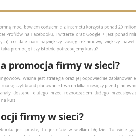
omną moc, bowiem codziennie z Internetu korzysta ponad 20 milio
e! Profilów na Facebooku, Twitterze oraz Google + jest ponad mil
nych) co daje nam największy zasięg reklamowy, większy nawet
za taką promocję i czy istotnie potrzebujemy kursu?
a promocja firmy w sieci?
ngowców. Ważna jest strategia oraz jej odpowiednie zaplanowanie
 markę czyli brand planowanie trwa na kilka miesięcy przed planow
kanały dostępu, dlatego przed rozpoczęciem dużego przedsięwzię
 na kurs.
cji firmy w sieci?
booku jest proste, to jesteście w wielkim błędzie. To wiele god