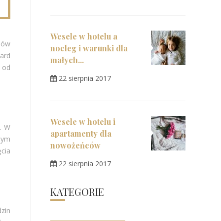
Wesele w hotelu a
nów
nocleg i warunki dla
iard
małych...
 od
22 sierpnia 2017
Wesele w hotelu i
. W
apartamenty dla
anym
nowożeńców
cia
22 sierpnia 2017
KATEGORIE
zin