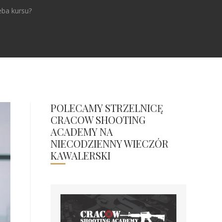
eba kursu?
POLECAMY STRZELNICĘ
CRACOW SHOOTING
ACADEMY NA
NIECODZIENNY WIECZÓR
KAWALERSKI