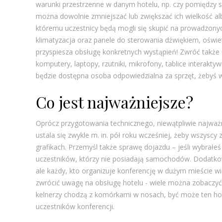
warunki przestrzenne w danym hotelu, np. czy pomiędzy 
można dowolnie zmniejszać lub zwiększać ich wielkość albo
któremu uczestnicy będą mogli się skupić na prowadzony
klimatyzacja oraz panele do sterowania dźwiękiem, oświ
przyspiesza obsługę konkretnych wystąpień! Zwróć także 
komputery, laptopy, rzutniki, mikrofony, tablice interakt
będzie dostępna osoba odpowiedzialna za sprzęt, żebyś w r
Co jest najważniejsze?
Oprócz przygotowania technicznego, niewątpliwie najważn
ustala się zwykle m. in. pół roku wcześniej, żeby wszyscy
grafikach. Przemyśl także sprawę dojazdu – jeśli wybrałeś
uczestników, którzy nie posiadają samochodów. Dodatkowy
ale każdy, kto organizuje konferencję w dużym mieście w
zwrócić uwagę na obsługę hotelu - wiele można zobaczyć 
kelnerzy chodzą z komórkami w nosach, być może ten hote
uczestników konferencji.