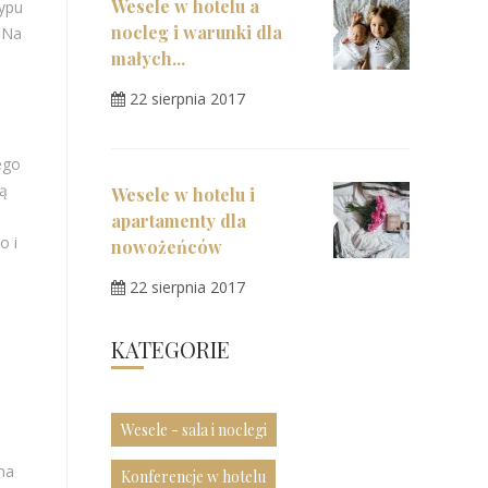
Wesele w hotelu a
typu
nocleg i warunki dla
 Na
małych...
22 sierpnia 2017
ego
zą
Wesele w hotelu i
-
apartamenty dla
o i
nowożeńców
e
22 sierpnia 2017
KATEGORIE
Wesele - sala i noclegi
na
Konferencje w hotelu