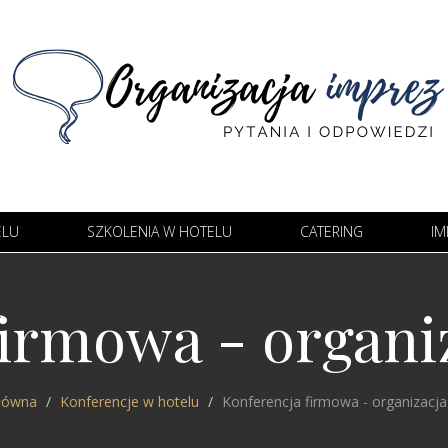
ELU
SZKOLENIA W HOTELU
CATERING
IM
irmowa - organi
łówna
Konferencje w hotelu
Konferencja firmowa - organizacja