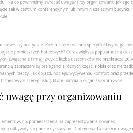
telu? Na co powinniśmy zwracać uwagę? Przy organizowaniu jakiego 
ajęcie sali w centrum konferencyjnym lub innym niezależnym budynku?
kule.
iznesowe czy polityczne. Każda z nich ma inną specyfikę i wymaga inn
ynajęcie pomieszczeń hotelowych? Coraz większą popularnością cies
ka (związana z firmą). Zwykle liczba uczestników nie przekracza 200
rencję zapraszani są prelegenci z różnych części Polski oraz nierzadk
 ważnych rzeczy, jak dojazd, noclegi, wyżywienia, komfort oraz przed
biznesowym szereg usług, które ułatwiają organizatorom życie.
ć uwagę przy organizowaniu
lementów, np. pomieszczenia na zaprezentowanie nowinek
h będą odbywały się panele dyskusyjne. Dlatego warto zwrócić uwagę 