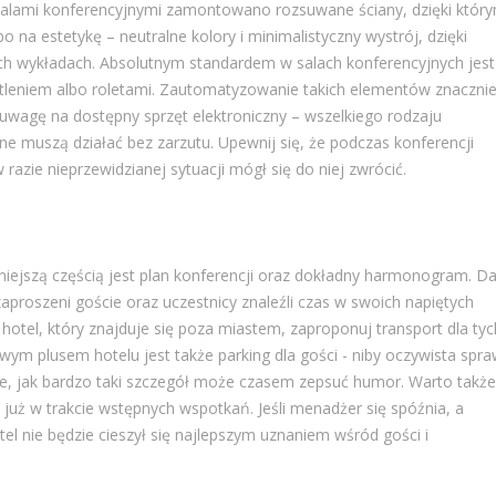
salami konferencyjnymi zamontowano rozsuwane ściany, dzięki któr
 na estetykę – neutralne kolory i minimalistyczny wystrój, dzięki
ch wykładach. Absolutnym standardem w salach konferencyjnych jest
etleniem albo roletami. Zautomatyzowanie takich elementów znaczni
uwagę na dostępny sprzęt elektroniczny – wszelkiego rodzaju
ywne muszą działać bez zarzutu. Upewnij się, że podczas konferencji
azie nieprzewidzianej sytuacji mógł się do niej zwrócić.
iejszą częścią jest plan konferencji oraz dokładny harmonogram. D
 zaproszeni goście oraz uczestnicy znaleźli czas w swoich napiętych
 hotel, który znajduje się poza miastem, zaproponuj transport dla tyc
m plusem hotelu jest także parking dla gości - niby oczywista spra
ie, jak bardzo taki szczegół może czasem zepsuć humor. Warto także
już w trakcie wstępnych wspotkań. Jeśli menadżer się spóźnia, a
l nie będzie cieszył się najlepszym uznaniem wśród gości i