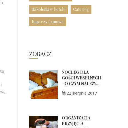
ym
Szkolenia w hotelu
Catering
Imprezy firmowe
e
ZOBACZ
atę
NOCLEG DLA
GOŚCI WESELNYCH
- O CZYM NALEŻY...
h
wa,
22 sierpnia 2017
ORGANIZACJA
PRZYJĘCIA