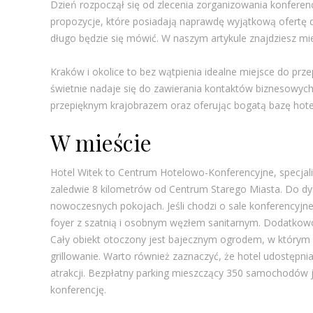
Dzień rozpoczął się od zlecenia zorganizowania konferen
propozycje, które posiadają naprawdę wyjątkową ofertę dl
długo będzie się mówić. W naszym artykule znajdziesz mie
Kraków i okolice to bez wątpienia idealne miejsce do prze
świetnie nadaje się do zawierania kontaktów biznesowych
przepięknym krajobrazem oraz oferując bogatą bazę hoteli
W mieście
Hotel Witek to Centrum Hotelowo-Konferencyjne, specjaliz
zaledwie 8 kilometrów od Centrum Starego Miasta. Do dy
nowoczesnych pokojach. Jeśli chodzi o sale konferencyjne
foyer z szatnią i osobnym węzłem sanitarnym. Dodatkowo, 
Cały obiekt otoczony jest bajecznym ogrodem, w którym 
grillowanie. Warto również zaznaczyć, że hotel udostępn
atrakcji. Bezpłatny parking mieszczący 350 samochodów 
konferencję.