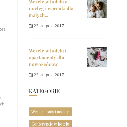
Wesele w hotelu a
e
nocleg i warunki dla
małych...
22 sierpnia 2017
tóra
Wesele w hotelu i
apartamenty dla
nowożeńców
22 sierpnia 2017
KATEGORIE
e
ych
Wesele - sala i noclegi
Konferencje w hotelu