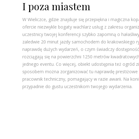
I poza miastem
W Wieliczce, gdzie znajduje się przepiękna i magiczna kopa
ofercie niezwykle bogaty wachlarz usług z zakresu organi
uczestnicy twojej konferencji szybko zapomną o hałaśliwy
zaledwie 20 minut jazdy samochodem do krakowskiego ryn
naprawdę dużych wydarzeń, o czym świadczy dostępność 
rozciągają się na powierzchni 1250 metrów kwadratowyc
jednego eventu. Co więcej, obiekt udostępnia też ogród z
sposobem można zorganizować tu naprawdę prestiżowe wy
pracownik techniczny, pomagający w razie awarii. Na kon
przypadnie do gustu uczestnikom twojego wydarzenia.