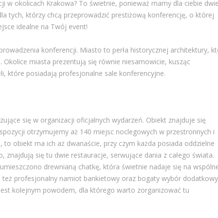
cji w okolicach Krakowa? To świetnie, ponieważ mamy dla ciebie dwi
a tych, którzy chcą przeprowadzić prestiżową konferencję, o której
jsce idealne na Twój event!
prowadzenia konferencji. Miasto to perła historycznej architektury, k
. Okolice miasta prezentują się równie niesamowicie, kusząc
, które posiadają profesjonalne sale konferencyjne.
ujące się w organizacji oficjalnych wydarzeń. Obiekt znajduje się
spozycji otrzymujemy aż 140 miejsc noclegowych w przestronnych i
, to obiekt ma ich aż dwanaście, przy czym każda posiada oddzielne
znajdują się tu dwie restauracje, serwujące dania z całego świata.
umieszczono drewnianą chatkę, która świetnie nadaje się na wspóln
ia też profesjonalny namiot bankietowy oraz bogaty wybór dodatkow
jest kolejnym powodem, dla którego warto zorganizować tu