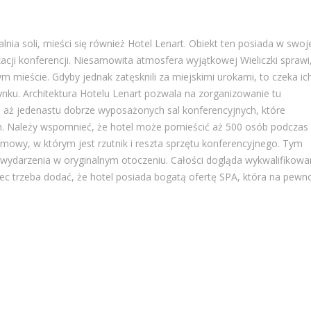
lnia soli, mieści się również Hotel Lenart. Obiekt ten posiada w swoj
zacji konferencji. Niesamowita atmosfera wyjątkowej Wieliczki sprawi
m mieście. Gdyby jednak zatęsknili za miejskimi urokami, to czeka ic
ku. Architektura Hotelu Lenart pozwala na zorganizowanie tu
aż jedenastu dobrze wyposażonych sal konferencyjnych, które
h. Należy wspomnieć, że hotel może pomieścić aż 500 osób podczas
imowy, w którym jest rzutnik i reszta sprzętu konferencyjnego. Tym
darzenia w oryginalnym otoczeniu. Całości dogląda wykwalifikowa
iec trzeba dodać, że hotel posiada bogatą ofertę SPA, która na pewn