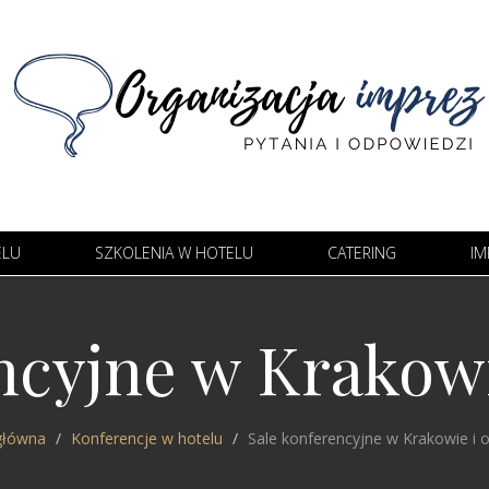
ELU
SZKOLENIA W HOTELU
CATERING
IM
ncyjne w Krakowi
główna
Konferencje w hotelu
Sale konferencyjne w Krakowie i o