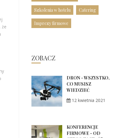
Szkolenia w hotelu
Catering
ej
Imprezy firmowe
, że
h
ZOBACZ
ny
DRON - WSZYSTKO,
o
CO MUSISZ
WIEDZIEĆ
12 kwietnia 2021
KONFERENCJE
FIRMOWE - OD