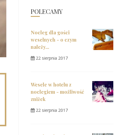
POLECAMY
Nocleg dla gości
weselnych - o czym
należy...
22 sierpnia 2017
Wesele w hotelu z
noclegiem - możliwość
zniżek
22 sierpnia 2017