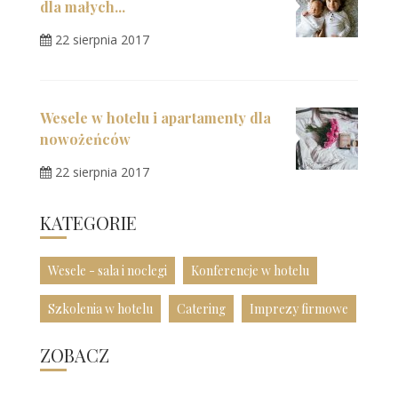
dla małych...
22 sierpnia 2017
Wesele w hotelu i apartamenty dla
nowożeńców
22 sierpnia 2017
KATEGORIE
Wesele - sala i noclegi
Konferencje w hotelu
Szkolenia w hotelu
Catering
Imprezy firmowe
ZOBACZ