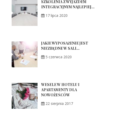
SZKOLENIA Z WYJAZDEM
INTEGRACYJNYM NAJLEPIEJ...
17 lipca 2020
JAKIE WYPOSAŻENIE JEST
NIEZBĘDNE W SALI...
5 czerwca 2020
WESELE W HOTELU I
APARTAMENTY DLA
NOWOŻEŃCÓW
22 sierpnia 2017