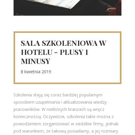
SALA SZKOLENIOWA W
HOTELU - PLUSY I
MINUSY
8 kwietnia 2019
Szkolenia stają się coraz bardziej popularnym
sposobem uzupełniania i aktualizowania wiedzy
pracowników. W niektórych branżach są wręcz
koniecznością. Oczywiście, szkolenia takie można z
powodzeniem zorganizować w siedzibie firmy, jednak
pod warunkiem, że takową posiadamy, a jej rozmiary