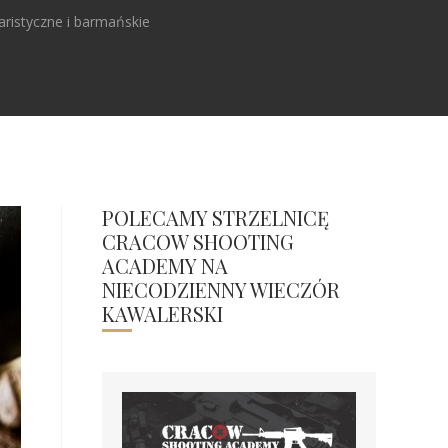
aristyczne i barmańskie
POLECAMY STRZELNICĘ
CRACOW SHOOTING
ACADEMY NA
NIECODZIENNY WIECZÓR
KAWALERSKI