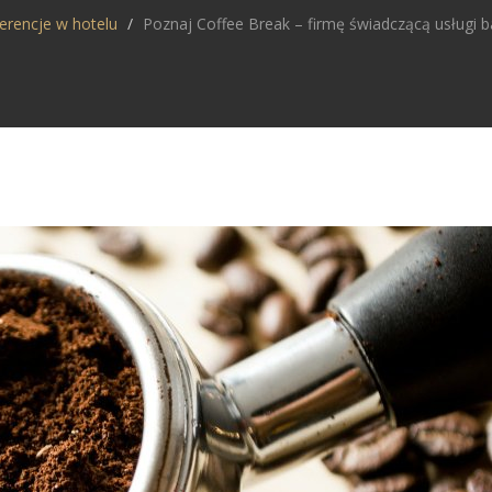
erencje w hotelu
Poznaj Coffee Break – firmę świadczącą usługi b