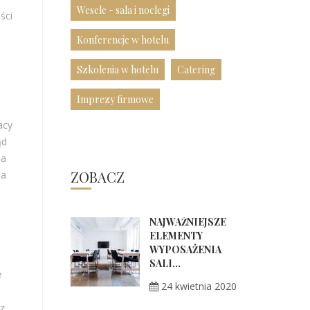
Wesele - sala i noclegi
ści
Konferencje w hotelu
Szkolenia w hotelu
Catering
Imprezy firmowe
acy
ąd
na
ZOBACZ
ja
NAJWAŻNIEJSZE
ELEMENTY
WYPOSAŻENIA
SALI...
e
24 kwietnia 2020
sz