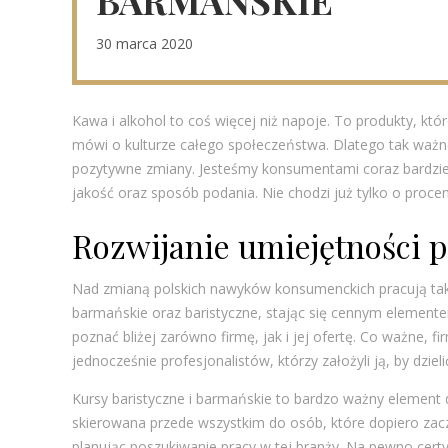
BARMAŃSKIE
30 marca 2020
Kawa i alkohol to coś więcej niż napoje. To produkty, kt
mówi o kulturze całego społeczeństwa. Dlatego tak ważne
pozytywne zmiany. Jesteśmy konsumentami coraz bardziej
jakość oraz sposób podania. Nie chodzi już tylko o procen
Rozwijanie umiejętności p
Nad zmianą polskich nawyków konsumenckich pracują taki
barmańskie oraz baristyczne, stając się cennym elemente
poznać bliżej zarówno firmę, jak i jej ofertę. Co ważne,
jednocześnie profesjonalistów, którzy założyli ją, by dzie
Kursy baristyczne i barmańskie to bardzo ważny element d
skierowana przede wszystkim do osób, które dopiero zac
planując poszukiwanie pracy w tej branży. Na pewno cert