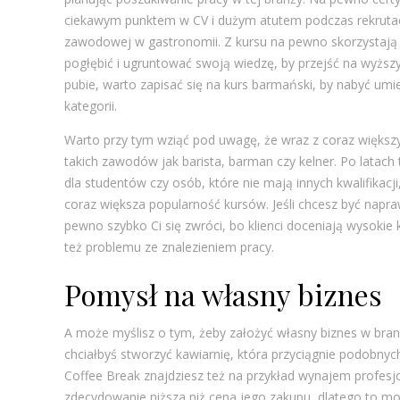
ciekawym punktem w CV i dużym atutem podczas rekrutacj
zawodowej w gastronomii. Z kursu na pewno skorzystają te
pogłębić i ugruntować swoją wiedzę, by przejść na wyższ
pubie, warto zapisać się na kurs barmański, by nabyć umie
kategorii.
Warto przy tym wziąć pod uwagę, że wraz z coraz więks
takich zawodów jak barista, barman czy kelner. Po latac
dla studentów czy osób, które nie mają innych kwalifikacj
coraz większa popularność kursów. Jeśli chcesz być napr
pewno szybko Ci się zwróci, bo klienci doceniają wysokie k
też problemu ze znalezieniem pracy.
Pomysł na własny biznes
A może myślisz o tym, żeby założyć własny biznes w bran
chciałbyś stworzyć kawiarnię, która przyciągnie podobnych
Coffee Break znajdziesz też na przykład wynajem profes
zdecydowanie niższa niż cena jego zakupu, dlatego to moż