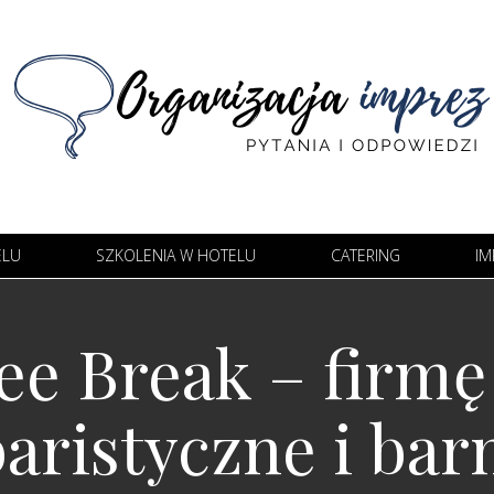
ELU
SZKOLENIA W HOTELU
CATERING
IM
ee Break – firm
baristyczne i ba