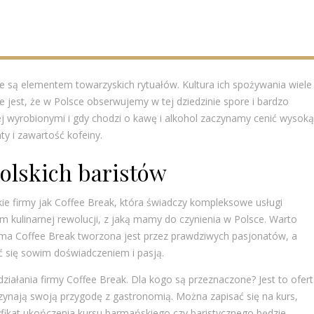
óre są elementem towarzyskich rytuałów. Kultura ich spożywania wiele
 jest, że w Polsce obserwujemy w tej dziedzinie spore i bardzo
 wyrobionymi i gdy chodzi o kawę i alkohol zaczynamy cenić wysoką
ty i zawartość kofeiny.
olskich baristów
e firmy jak Coffee Break, która świadczy kompleksowe usługi
m kulinarnej rewolucji, z jaką mamy do czynienia w Polsce. Warto
 firma Coffee Break tworzona jest przez prawdziwych pasjonatów, a
lić się sowim doświadczeniem i pasją.
ziałania firmy Coffee Break. Dla kogo są przeznaczone? Jest to ofer
zynają swoją przygodę z gastronomią. Można zapisać się na kurs,
yfikat ukończenia kursu barmańskiego czy baristycznego będzie