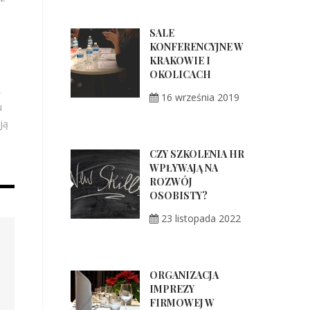
SALE
KONFERENCYJNE W
KRAKOWIE I
OKOLICACH
,
16 września 2019
u
ją
CZY SZKOLENIA HR
WPŁYWAJĄ NA
ROZWÓJ
OSOBISTY?
23 listopada 2022
ORGANIZACJA
IMPREZY
FIRMOWEJ W