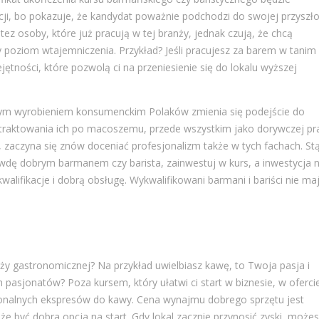
i, bo pokazuje, że kandydat poważnie podchodzi do swojej przyszło
z osoby, które już pracują w tej branży, jednak czują, że chcą
y poziom wtajemniczenia. Przykład? Jeśli pracujesz za barem w tanim
jętności, które pozwolą ci na przeniesienie się do lokalu wyższej
zym wyrobieniem konsumenckim Polaków zmienia się podejście do
h traktowania ich po macoszemu, przede wszystkim jako dorywczej pr
i, zaczyna się znów doceniać profesjonalizm także w tych fachach. St
awdę dobrym barmanem czy barista, zainwestuj w kurs, a inwestycja 
walifikacje i dobrą obsługę. Wykwalifikowani barmani i bariści nie ma
ży gastronomicznej? Na przykład uwielbiasz kawę, to Twoja pasja i
 pasjonatów? Poza kursem, który ułatwi ci start w biznesie, w oferci
jonalnych ekspresów do kawy. Cena wynajmu dobrego sprzętu jest
e być dobra opcja na start. Gdy lokal zacznie przynosić zyski, może