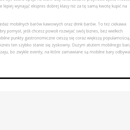
e lepiej wynająć ekspres dobrej klasy niż za tę samą kwotę kupić na
rzedaż mobilnych barów kawowych oraz drink barów. To też ciekawa
ry pomysł, jeśli chcesz powoli rozwijać swój biznes, bez wielkich
bilne punkty gastronomiczne cieszą się coraz większą popularnością
biznes ten szybko stanie się zyskowny. Dużym atutem mobilnego bar
odzaju, bo zwykle eventy, na które zamawiane są mobilne bary odbywa