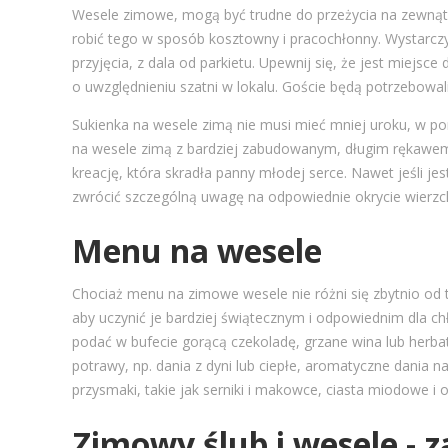
Wesele zimowe, mogą być trudne do przeżycia na zewnątrz
robić tego w sposób kosztowny i pracochłonny. Wystarczy
przyjęcia, z dala od parkietu. Upewnij się, że jest miejsce
o uwzględnieniu szatni w lokalu. Goście będą potrzebowal
Sukienka na wesele zimą nie musi mieć mniej uroku, w poró
na wesele zimą z bardziej zabudowanym, długim rękawem
kreację, która skradła panny młodej serce. Nawet jeśli je
zwrócić szczególną uwagę na odpowiednie okrycie wierzch
Menu na wesele
Chociaż menu na zimowe wesele nie różni się zbytnio od te
aby uczynić je bardziej świątecznym i odpowiednim dla c
podać w bufecie gorącą czekoladę, grzane wina lub herb
potrawy, np. dania z dyni lub ciepłe, aromatyczne dania
przysmaki, takie jak serniki i makowce, ciasta miodowe i
Zimowy ślub i wesele - z