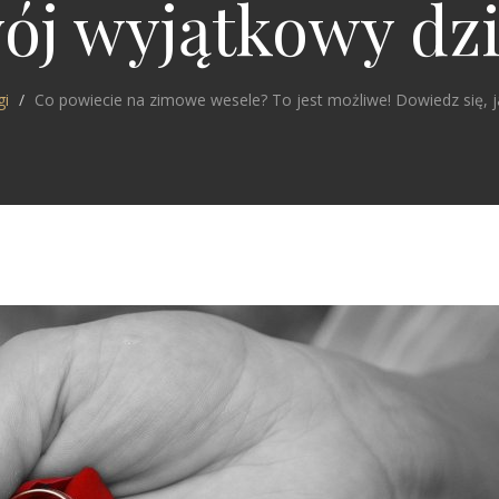
ój wyjątkowy dz
gi
Co powiecie na zimowe wesele? To jest możliwe! Dowiedz się, 