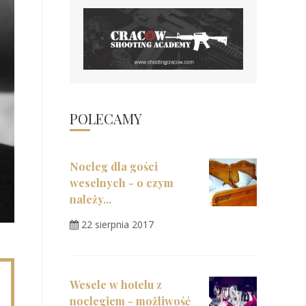
POLECAMY
Nocleg dla gości
weselnych - o czym
należy...
22 sierpnia 2017
Wesele w hotelu z
noclegiem - możliwość