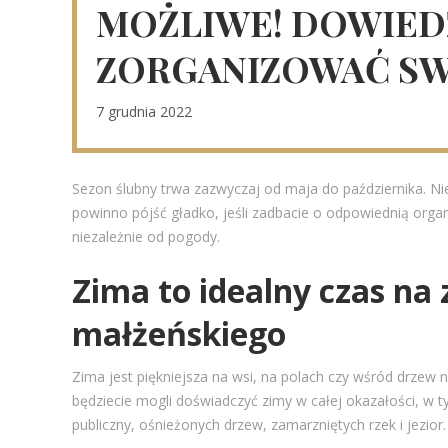
MOŻLIWE! DOWIEDZ 
ZORGANIZOWAĆ SW
7 grudnia 2022
Sezon ślubny trwa zazwyczaj od maja do października. Nie 
powinno pójść gładko, jeśli zadbacie o odpowiednią organi
niezależnie od pogody.
Zima to idealny czas na
małżeńskiego
Zima jest piękniejsza na wsi, na polach czy wśród drzew 
będziecie mogli doświadczyć zimy w całej okazałości, w t
publiczny, ośnieżonych drzew, zamarzniętych rzek i jezior.