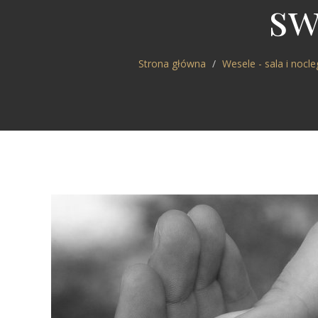
sw
Strona główna
Wesele - sala i nocle