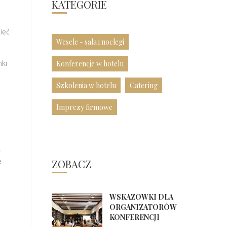
KATEGORIE
ieć
Wesele - sala i noclegi
nki
Konferencje w hotelu
Szkolenia w hotelu
Catering
Imprezy firmowe
,
e
ZOBACZ
WSKAZÓWKI DLA
ORGANIZATORÓW
KONFERENCJI