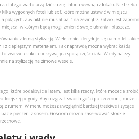
, dlatego warto urządzić strefę chłodu wewnątrz lokalu. Nie trzeba
 kilka wygodnych foteli lub sof, które można ustawić w miejscu
 dla palących, aby nikt nie musiał palić na zewnątrz. Łatwo jest zapomn
i miejsca, w którym będą mogli zmienić swoje ubrania i płaszcze.
wnaniu z letnią stylizacją. Wiele kobiet decyduje się na model sukie
 i z cieplejszym materiałem. Tak naprawdę można wybrać każdą
st to zwiewna suknia odkrywająca sporą część ciała. Wtedy należy
nie na stylizację na zimowe wesele.
go, które podalibyście latem, jest kilka rzeczy, które możecie zrobić
hłodniejszej pogody. Aby rozgrzać swoich gości po ceremonii, możeci
atę z rumem. W menu możesz uwzględnić bardziej treściwe i sycące
 na bazie pieczeni z sosem. Gościom można zaserwować słodkie
 orzechowe.
alety i wady