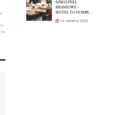
SZKOLENIA
BRANŻOWE -
HOTEL TO DOBRY...
ąc
14 czerwca 2020
em
 się