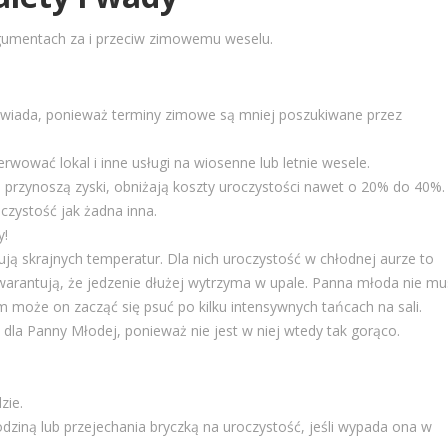
gumentach za i przeciw zimowemu weselu.
owiada, ponieważ terminy zimowe są mniej poszukiwane przez
rwować lokal i inne usługi na wiosenne lub letnie wesele.
e przynoszą zyski, obniżają koszty uroczystości nawet o 20% do 40%.
czystość jak żadna inna.
y!
rują skrajnych temperatur. Dla nich uroczystość w chłodnej aurze to
warantują, że jedzenie dłużej wytrzyma w upale. Panna młoda nie mu
em może on zacząć się psuć po kilku intensywnych tańcach na sali.
dla Panny Młodej, ponieważ nie jest w niej wtedy tak gorąco.
zie.
dziną lub przejechania bryczką na uroczystość, jeśli wypada ona w