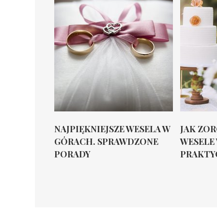
NAJPIĘKNIEJSZE WESELA W
JAK ZO
GÓRACH. SPRAWDZONE
WESELE
PORADY
PRAKTYC