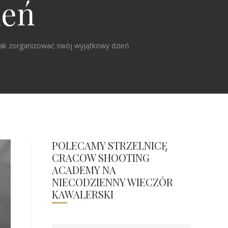
ień
jak zorganizować swój wyjątkowy dzień
POLECAMY STRZELNICĘ
CRACOW SHOOTING
ACADEMY NA
NIECODZIENNY WIECZÓR
KAWALERSKI