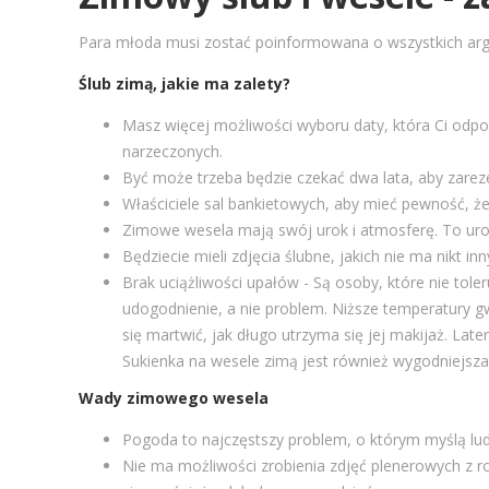
Para młoda musi zostać poinformowana o wszystkich ar
Ślub zimą, jakie ma zalety?
Masz więcej możliwości wyboru daty, która Ci odp
narzeczonych.
Być może trzeba będzie czekać dwa lata, aby zareze
Właściciele sal bankietowych, aby mieć pewność, ż
Zimowe wesela mają swój urok i atmosferę. To uro
Będziecie mieli zdjęcia ślubne, jakich nie ma nikt inn
Brak uciążliwości upałów - Są osoby, które nie tole
udogodnienie, a nie problem. Niższe temperatury g
się martwić, jak długo utrzyma się jej makijaż. Lat
Sukienka na wesele zimą jest również wygodniejsza 
Wady zimowego wesela
Pogoda to najczęstszy problem, o którym myślą lud
Nie ma możliwości zrobienia zdjęć plenerowych z ro