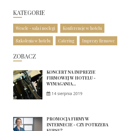
KATEGORIE
Wesele - sala i noclegi
Konferencje w hotelu
Szkolenia w hotelu
Catering
Imprezy firmowe
ZOBACZ
KONCERT NA IMPREZIE
FIRMOWEJ W HOTELU -
WYMAGANIA...
14 sierpnia 2019
PROMOCJA FIRMY W
INTERNECIE - CZY POTRZEBA
KURSU?